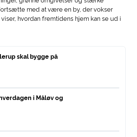
sninger, grønne omgivelser og stærke
fortsætte med at være en by, der vokser
viser, hvordan fremtidens hjem kan se ud i
llerup skal bygge på
 hverdagen i Måløv og