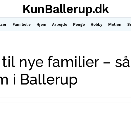
KunBallerup.dk
lser
Familieliv
Hjem
Arbejde
Penge
Hobby
Motion
S
til nye familier – 
m i Ballerup