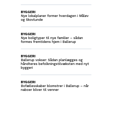
BYGGERI
Nye lokalplaner former hverdagen i Måløv
og Skovlunde
BYGGERI
Nye boligtyper til nye familier – sådan
formes fremtidens hjem i Ballerup
BYGGERI
Ballerup vokser: Sådan planlægges og
håndteres befolkningstilvæksten med nyt
byggeri
BYGGERI
Bofællesskaber blomstrer i Ballerup – når
naboer bliver til venner