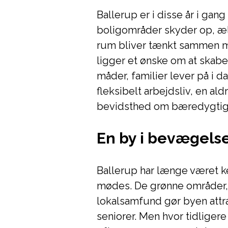
Ballerup er i disse år i gan
boligområder skyder op, æld
rum bliver tænkt sammen m
ligger et ønske om at skabe
måder, familier lever på i 
fleksibelt arbejdsliv, en a
bevidsthed om bæredygtig
En by i bevægels
Ballerup har længe været 
mødes. De grønne områder, 
lokalsamfund gør byen attra
seniorer. Men hvor tidliger