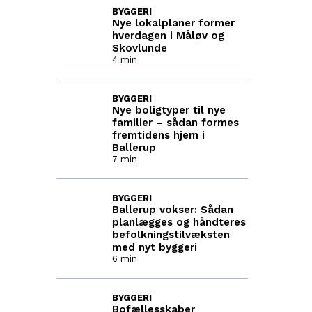
BYGGERI
Nye lokalplaner former
hverdagen i Måløv og
Skovlunde
4 min
BYGGERI
Nye boligtyper til nye
familier – sådan formes
fremtidens hjem i
Ballerup
7 min
BYGGERI
Ballerup vokser: Sådan
planlægges og håndteres
befolkningstilvæksten
med nyt byggeri
6 min
BYGGERI
Bofællesskaber