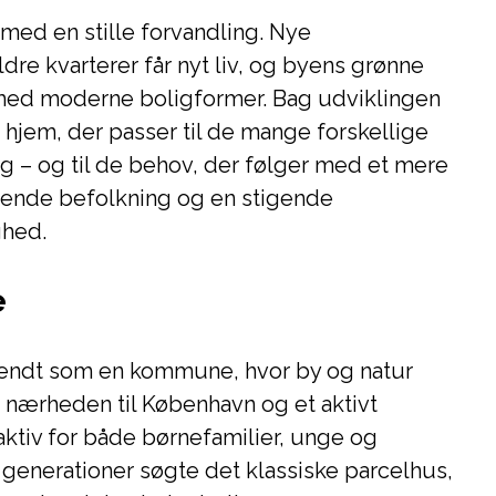
g med en stille forvandling. Nye
re kvarterer får nyt liv, og byens grønne
ed moderne boligformer. Bag udviklingen
 hjem, der passer til de mange forskellige
dag – og til de behov, der følger med et mere
ldrende befolkning og en stigende
hed.
e
kendt som en kommune, hvor by og natur
nærheden til København og et aktivt
ktiv for både børnefamilier, unge og
e generationer søgte det klassiske parcelhus,