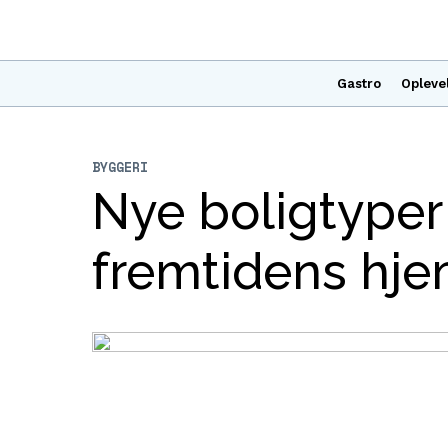
Gastro
Opleve
BYGGERI
Nye boligtyper 
fremtidens hje