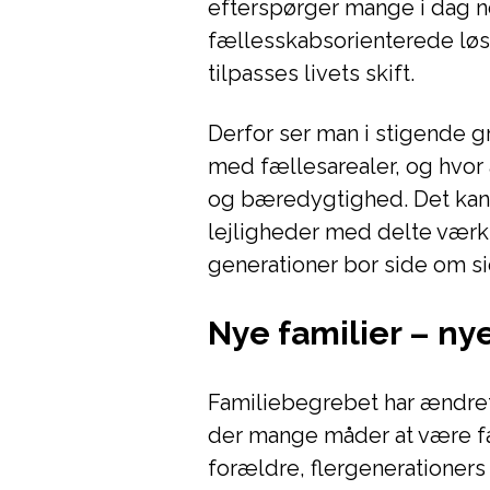
efterspørger mange i dag n
fællesskabsorienterede løs
tilpasses livets skift.
Derfor ser man i stigende g
med fællesarealer, og hvor
og bæredygtighed. Det ka
lejligheder med delte værk
generationer bor side om si
Nye familier – ny
Familiebegrebet har ændret 
der mange måder at være fa
forældre, flergenerationers