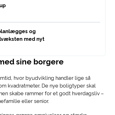
rup
 planlægges og
ilvæksten med nyt
 med sine borgere
emtid, hvor byudvikling handler lige så
om kvadratmeter. De nye boligtyper skal
men skabe rammer for et godt hverdagsliv –
familie eller senior.