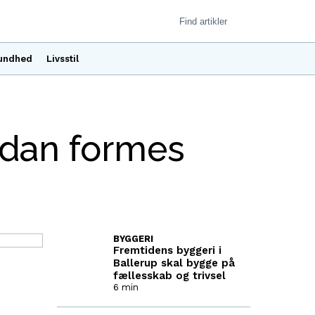
undhed
Livsstil
sådan formes
BYGGERI
Fremtidens byggeri i
Ballerup skal bygge på
fællesskab og trivsel
6 min