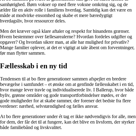
samhørighed. Børn vokser op med flere voksne omkring sig, og de
ældre får en aktiv rolle i familiens hverdag. Samtidig kan det være en
måde at modvirke ensomhed og skabe et mere bæredygtigt
hverdagsliv, hvor ressourcer deles.
Men det kræver også klare aftaler og respekt for hinandens grænser.
Hvem bestemmer over fællesarealerne? Hvordan fordeles udgifter og
opgaver? Og hvordan sikrer man, at alle har mulighed for privatliv?
Mange familier oplever, at det er vigtigt at tale åbent om forventninger,
før man flytter sammen.
Fællesskab i en ny tid
Tendensen til at bo flere generationer sammen afspejler en bredere
bevægelse i samfundet – et ønske om at genfinde fællesskabet i en tid,
hvor mange lever travle og individualiserede liv. I Ballerup, hvor både
byliv, grønne områder og gode transportforbindelser mødes, er der
gode muligheder for at skabe rammer, der forener det bedste fra flere
verdener: nærhed, selvstændighed og fælles ansvar.
At bo flere generationer under ét tag er ikke nødvendigvis for alle, men
for dem, der får det til at fungere, kan det blive en livsform, der styrker
både familiebånd og livskvalitet.