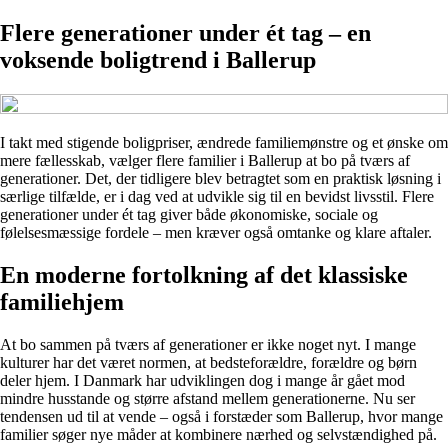
Flere generationer under ét tag – en
voksende boligtrend i Ballerup
I takt med stigende boligpriser, ændrede familiemønstre og et ønske om
mere fællesskab, vælger flere familier i Ballerup at bo på tværs af
generationer. Det, der tidligere blev betragtet som en praktisk løsning i
særlige tilfælde, er i dag ved at udvikle sig til en bevidst livsstil. Flere
generationer under ét tag giver både økonomiske, sociale og
følelsesmæssige fordele – men kræver også omtanke og klare aftaler.
En moderne fortolkning af det klassiske
familiehjem
At bo sammen på tværs af generationer er ikke noget nyt. I mange
kulturer har det været normen, at bedsteforældre, forældre og børn
deler hjem. I Danmark har udviklingen dog i mange år gået mod
mindre husstande og større afstand mellem generationerne. Nu ser
tendensen ud til at vende – også i forstæder som Ballerup, hvor mange
familier søger nye måder at kombinere nærhed og selvstændighed på.