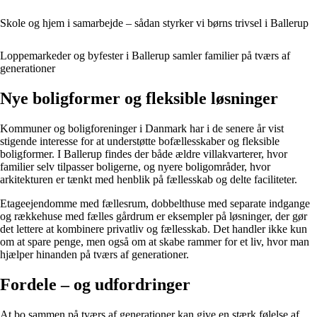
Skole og hjem i samarbejde – sådan styrker vi børns trivsel i Ballerup
Loppemarkeder og byfester i Ballerup samler familier på tværs af
generationer
Nye boligformer og fleksible løsninger
Kommuner og boligforeninger i Danmark har i de senere år vist
stigende interesse for at understøtte bofællesskaber og fleksible
boligformer. I Ballerup findes der både ældre villakvarterer, hvor
familier selv tilpasser boligerne, og nyere boligområder, hvor
arkitekturen er tænkt med henblik på fællesskab og delte faciliteter.
Etageejendomme med fællesrum, dobbelthuse med separate indgange
og rækkehuse med fælles gårdrum er eksempler på løsninger, der gør
det lettere at kombinere privatliv og fællesskab. Det handler ikke kun
om at spare penge, men også om at skabe rammer for et liv, hvor man
hjælper hinanden på tværs af generationer.
Fordele – og udfordringer
At bo sammen på tværs af generationer kan give en stærk følelse af