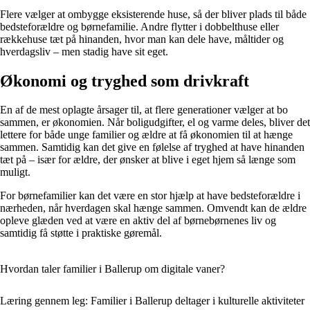
Flere vælger at ombygge eksisterende huse, så der bliver plads til både
bedsteforældre og børnefamilie. Andre flytter i dobbelthuse eller
rækkehuse tæt på hinanden, hvor man kan dele have, måltider og
hverdagsliv – men stadig have sit eget.
Økonomi og tryghed som drivkraft
En af de mest oplagte årsager til, at flere generationer vælger at bo
sammen, er økonomien. Når boligudgifter, el og varme deles, bliver det
lettere for både unge familier og ældre at få økonomien til at hænge
sammen. Samtidig kan det give en følelse af tryghed at have hinanden
tæt på – især for ældre, der ønsker at blive i eget hjem så længe som
muligt.
For børnefamilier kan det være en stor hjælp at have bedsteforældre i
nærheden, når hverdagen skal hænge sammen. Omvendt kan de ældre
opleve glæden ved at være en aktiv del af børnebørnenes liv og
samtidig få støtte i praktiske gøremål.
Hvordan taler familier i Ballerup om digitale vaner?
Læring gennem leg: Familier i Ballerup deltager i kulturelle aktiviteter