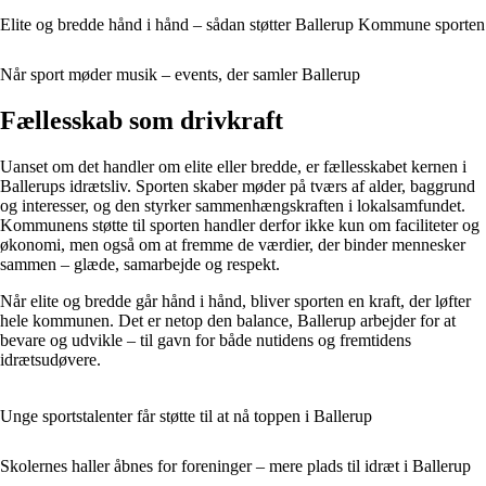
Elite og bredde hånd i hånd – sådan støtter Ballerup Kommune sporten
Når sport møder musik – events, der samler Ballerup
Fællesskab som drivkraft
Uanset om det handler om elite eller bredde, er fællesskabet kernen i
Ballerups idrætsliv. Sporten skaber møder på tværs af alder, baggrund
og interesser, og den styrker sammenhængskraften i lokalsamfundet.
Kommunens støtte til sporten handler derfor ikke kun om faciliteter og
økonomi, men også om at fremme de værdier, der binder mennesker
sammen – glæde, samarbejde og respekt.
Når elite og bredde går hånd i hånd, bliver sporten en kraft, der løfter
hele kommunen. Det er netop den balance, Ballerup arbejder for at
bevare og udvikle – til gavn for både nutidens og fremtidens
idrætsudøvere.
Unge sportstalenter får støtte til at nå toppen i Ballerup
Skolernes haller åbnes for foreninger – mere plads til idræt i Ballerup