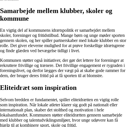
Samarbejde mellem klubber, skoler og
kommune
En vigtig del af kommunens idrætspolitik er samarbejdet mellem
skoler, foreninger og fritidstilbud. Mange børn og unge møder sporten
gennem skolen, og her spiller partnerskaber med lokale klubber en stor
rolle. Det giver eleverne mulighed for at prøve forskellige idrætsgrene
og finde glæden ved bevægelse tidligt i livet.
Kommunen støtter også initiativer, der gør det lettere for foreninger at
rekruttere frivillige og trænere. Det frivillige engagement er rygraden i
foreningslivet, og derfor lægges der vægt på at skabe gode rammer for
dem, der bruger deres fritid på at få sporten til at blomstre.
Eliteidræt som inspiration
Selvom bredden er fundamentet, spiller eliteidrætten en vigtig rolle
som inspiration. Når lokale atleter klarer sig godt på nationalt eller
internationalt plan, skaber det stolthed og motivation i hele
lokalsamfundet. Kommunen støtter eliteidrætten gennem samarbejde
med klubber og talentudviklingsmiljøer, hvor unge udøvere kan få
hjælp til at kombinere sport, skole og fritid.