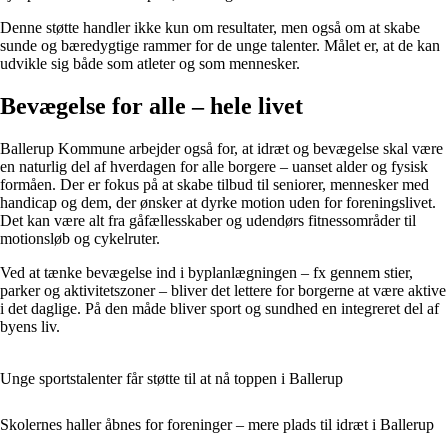
Denne støtte handler ikke kun om resultater, men også om at skabe
sunde og bæredygtige rammer for de unge talenter. Målet er, at de kan
udvikle sig både som atleter og som mennesker.
Bevægelse for alle – hele livet
Ballerup Kommune arbejder også for, at idræt og bevægelse skal være
en naturlig del af hverdagen for alle borgere – uanset alder og fysisk
formåen. Der er fokus på at skabe tilbud til seniorer, mennesker med
handicap og dem, der ønsker at dyrke motion uden for foreningslivet.
Det kan være alt fra gåfællesskaber og udendørs fitnessområder til
motionsløb og cykelruter.
Ved at tænke bevægelse ind i byplanlægningen – fx gennem stier,
parker og aktivitetszoner – bliver det lettere for borgerne at være aktive
i det daglige. På den måde bliver sport og sundhed en integreret del af
byens liv.
Unge sportstalenter får støtte til at nå toppen i Ballerup
Skolernes haller åbnes for foreninger – mere plads til idræt i Ballerup