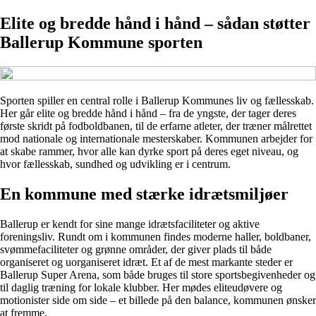
Elite og bredde hånd i hånd – sådan støtter
Ballerup Kommune sporten
Sporten spiller en central rolle i Ballerup Kommunes liv og fællesskab.
Her går elite og bredde hånd i hånd – fra de yngste, der tager deres
første skridt på fodboldbanen, til de erfarne atleter, der træner målrettet
mod nationale og internationale mesterskaber. Kommunen arbejder for
at skabe rammer, hvor alle kan dyrke sport på deres eget niveau, og
hvor fællesskab, sundhed og udvikling er i centrum.
En kommune med stærke idrætsmiljøer
Ballerup er kendt for sine mange idrætsfaciliteter og aktive
foreningsliv. Rundt om i kommunen findes moderne haller, boldbaner,
svømmefaciliteter og grønne områder, der giver plads til både
organiseret og uorganiseret idræt. Et af de mest markante steder er
Ballerup Super Arena, som både bruges til store sportsbegivenheder og
til daglig træning for lokale klubber. Her mødes eliteudøvere og
motionister side om side – et billede på den balance, kommunen ønsker
at fremme.